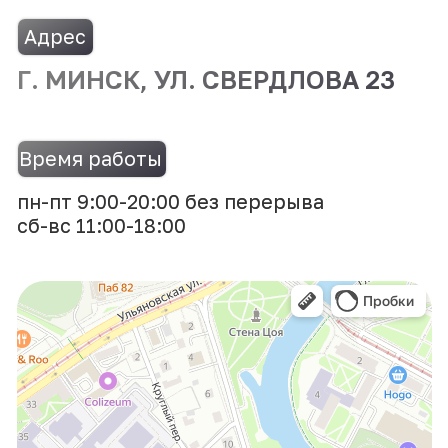
Грузовой фургон в автобус
Фургон в рефрежиратор
Фургон в грузопассажирский авто
Авто для инвалидов-колясочников
Защитная обшивка грузового авто
Спецтранспорт
Рекламная оклейка
Антигравийная оклейка
Эра глонасс
Поготовка документов
КОМПАНИЯ
Продажа авто
Переоборудование
Благодарности
О нас
Контакты