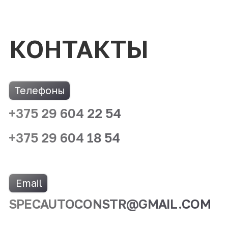
ООО "СпецАвтоКонструкции"
УНН 193276846
specautoconstr@gmail.com
г. Минск, ул. Свердлова 23
ПРОДАЖА
Грузовые фургоны
Грузопассажирские авто
Специальные авто
Авто с рефрежиратором
Автобусы
Стеллажи
Доп. оборудование
ПЕРЕОБОРУДОВАНИЕ
Автобус в легковой авто