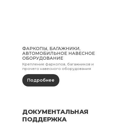
ФАРКОПЫ, БАГАЖНИКИ,
КОНТАКТЫ
АВТОМОБИЛЬНОЕ НАВЕСНОЕ
ОБОРУДОВАНИЕ
Крепление фаркопов, багажников и
прочего навесного оборудования
Телефоны
Подробнее
+375 29 604 22 54
+375 29 604 18 54
ДОКУМЕНТАЛЬНАЯ
Email
ПОДДЕРЖКА
SPECAUTOCONSTR@GMAIL.COM