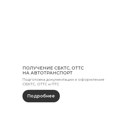
Адрес
Г. МИНСК, УЛ. СВЕРДЛОВА 23
Время работы
пн-пт: 9:00-19:00
сб: 11:00-18:00
ПОЛУЧЕНИЕ СБКТС, ОТТС
НА АВТОТРАНСПОРТ
Подготовка документации и оформление
СБКТС, ОТТС и ПТС
Подробнее