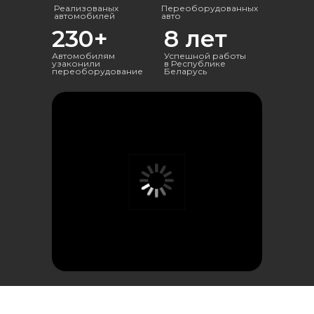
Реализованых
Переоборудованных
Поготовка документов
автомобилей
авто
230+
8 лет
Автомобилям
Успешной работы
КОМПАНИЯ
узаконили
в Республике
переоборудование
Беларусь
Продажа авто
Переоборудование
Благодарности
О нас
Контакты
Политика в отношении обработки
персональных данных