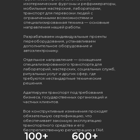
изотермические фургоны и рефрижераторы,
Грузопассажирские авто
мобильные мастерские, лаборатории,
транспорт для перевозки людей с
Специальные авто
ограниченными возможностями и
Авто с рефрежиратором
специализированная техника — основные
направления нашей работы.
Автобусы
Стеллажи
Разрабатываем индивидуальные проекты
переоборудования, устанавливаем
Доп. оборудование
дополнительное оборудование и
автоэлектронику.
Отдельное направление — оснащение
ПЕРЕОБОРУДОВАНИЕ
специализированного транспорта для
лабораторий, мастерских, социальных служб,
Автобус в легковой авто
ритуальных услуг и других сфер, где
Грузовой фургон в автобус
требуются нестандартные технические
решения.
Фургон в рефрежиратор
Адаптируем транспорт под требования
Фургон в грузопассажирский авто
бизнеса, государственных организаций и
Авто для инвалидов-колясочников
частных клиентов.
Защитная обшивка грузового авто
Все конструктивные изменения проходят
Спецтранспорт
обязательную сертификацию, что
обеспечивает законную эксплуатацию
Рекламная оклейка
транспортного средства и его
Антигравийная оклейка
беспрепятственную регистрацию в ГАИ.
100+
600+
Эра глонасс