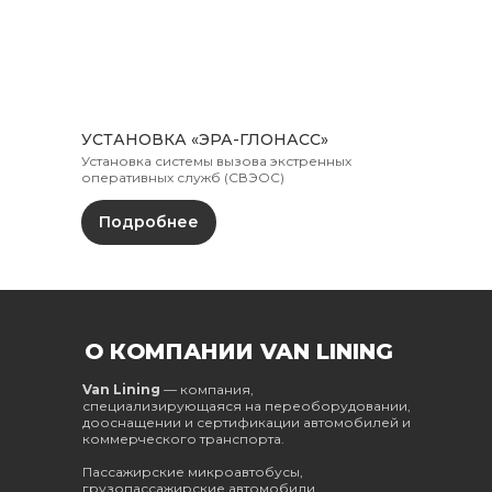
УСТАНОВКА «ЭРА-ГЛОНАСС»
Установка системы вызова экстренных
оперативных служб (СВЭОС)
Подробнее
ООО "СпецАвтоКонструкции"
О КОМПАНИИ VAN LINING
УНН 193276846
specautoconstr@gmail.com
Van Lining
— компания,
специализирующаяся на переоборудовании,
г. Минск, ул. Свердлова 23
дооснащении и сертификации автомобилей и
коммерческого транспорта.
ПРОДАЖА
Пассажирские микроавтобусы,
Грузовые фургоны
грузопассажирские автомобили,